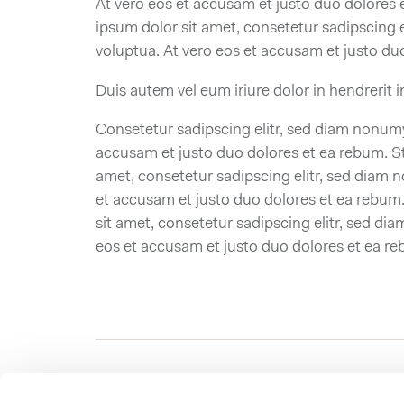
At vero eos et accusam et justo duo dolores 
ipsum dolor sit amet, consetetur sadipscing 
voluptua. At vero eos et accusam et justo du
Duis autem vel eum iriure dolor in hendrerit in
Consetetur sadipscing elitr, sed diam nonumy
accusam et justo duo dolores et ea rebum. St
amet, consetetur sadipscing elitr, sed diam 
et accusam et justo duo dolores et ea rebum.
sit amet, consetetur sadipscing elitr, sed d
eos et accusam et justo duo dolores et ea re
Powerbox International AB
About P