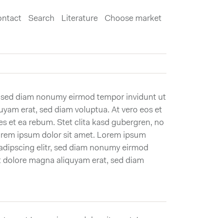
ntact
Search
Literature
Choose market
r, sed diam nonumy eirmod tempor invidunt ut
uyam erat, sed diam voluptua. At vero eos et
s et ea rebum. Stet clita kasd gubergren, no
orem ipsum dolor sit amet. Lorem ipsum
sadipscing elitr, sed diam nonumy eirmod
t dolore magna aliquyam erat, sed diam