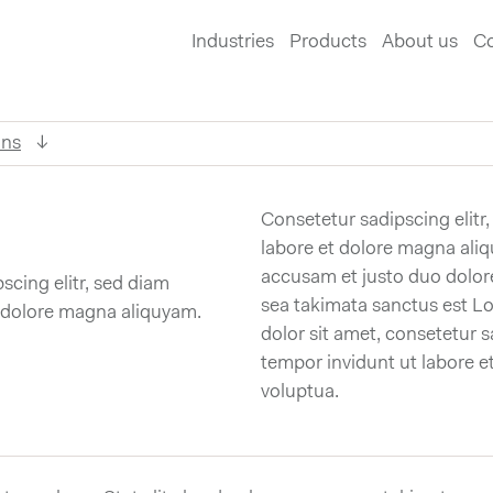
Industries
Products
About us
Co
ons
Consetetur sadipscing elit
labore et dolore magna aliq
accusam et justo duo dolore
scing elitr, sed diam
sea takimata sanctus est L
 dolore magna aliquyam.
dolor sit amet, consetetur 
tempor invidunt ut labore e
voluptua.