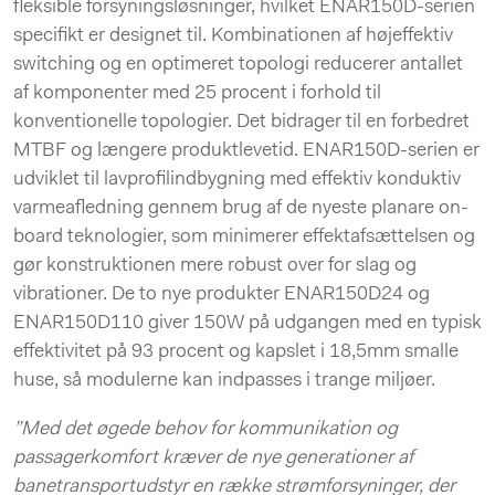
fleksible forsyningsløsninger, hvilket ENAR150D-serien
specifikt er designet til. Kombinationen af højeffektiv
switching og en optimeret topologi reducerer antallet
af komponenter med 25 procent i forhold til
konventionelle topologier. Det bidrager til en forbedret
MTBF og længere produktlevetid. ENAR150D-serien er
udviklet til lavprofilindbygning med effektiv konduktiv
varmeafledning gennem brug af de nyeste planare on-
board teknologier, som minimerer effektafsættelsen og
gør konstruktionen mere robust over for slag og
vibrationer. De to nye produkter ENAR150D24 og
ENAR150D110 giver 150W på udgangen med en typisk
effektivitet på 93 procent og kapslet i 18,5mm smalle
huse, så modulerne kan indpasses i trange miljøer.
”Med det øgede behov for kommunikation og
passagerkomfort kræver de nye generationer af
banetransportudstyr en række strømforsyninger, der