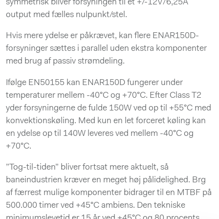
symmetrisk bliver forsyningen til et +/-12V/6,25A
output med fælles nulpunkt/stel.
Hvis mere ydelse er påkrævet, kan flere ENAR150D-
forsyninger sættes i parallel uden ekstra komponenter
med brug af passiv strømdeling.
Ifølge EN50155 kan ENAR150D fungerer under
temperaturer mellem -40°C og +70°C. Efter Class T2
yder forsyningerne de fulde 150W ved op til +55°C med
konvektionskøling. Med kun en let forceret køling kan
en ydelse op til 140W leveres ved mellem -40°C og
+70°C.
”Tog-til-tiden” bliver fortsat mere aktuelt, så
baneindustrien kræver en meget høj pålidelighed. Brg
af færrest mulige komponenter bidrager til en MTBF på
500.000 timer ved +45°C ambiens. Den tekniske
minimumslevetid er 15 år ved +45°C og 80 procents