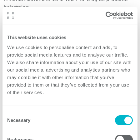
belastning.
Producenter af banemateriel kræver en stadigt mere
forenklet, men højeffektiv supply-chain. Med et stadigt
This website uses cookies
større antal af effektmoduler i mange forskellige slags
mekaniske konfigurationer går flere producenter efter
We use cookies to personalise content and ads, to
konceptet: ”Ét effektmodul til flere applikationer”.
provide social media features and to analyse our traffic.
Sammen med H15/DIN41612-konnektorer og
We also share information about your use of our site with
our social media, advertising and analytics partners who
kombineret med et dedikeret sæt tilbehør er
may combine it with other information that you’ve
ENAR150D designet til at fungere som en
provided to them or that they’ve collected from your use
schweizerkniv for designere forsyningssystemer til tog.
of their services.
ENAR150D24 og ENAR150D110 har en bredde på kun
18,5mm, en højde på 111mm og en dybde på bare
Consent
162mm, så forsyningerne passer til adskillige
Necessary
Selection
lavprofilapplikationer. Produktet er designet til at passe
ind i et 19”-rack som specificeret efter IEC 60297-3. For
Preferences