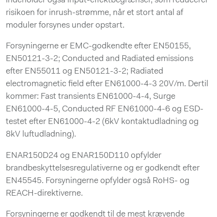
indeholder også input-effektbegrænser, som reducerer
risikoen for inrush-strømme, når et stort antal af
moduler forsynes under opstart.
Forsyningerne er EMC-godkendte efter EN50155,
EN50121-3-2; Conducted and Radiated emissions
efter EN55011 og EN50121-3-2; Radiated
electromagnetic field efter EN61000-4-3 20V/m. Dertil
kommer: Fast transients EN61000-4-4, Surge
EN61000-4-5, Conducted RF EN61000-4-6 og ESD-
testet efter EN61000-4-2 (6kV kontaktudladning og
8kV luftudladning).
ENAR150D24 og ENAR150D110 opfylder
brandbeskyttelsesregulativerne og er godkendt efter
EN45545. Forsyningerne opfylder også RoHS- og
REACH-direktiverne.
Forsyningerne er godkendt til de mest krævende