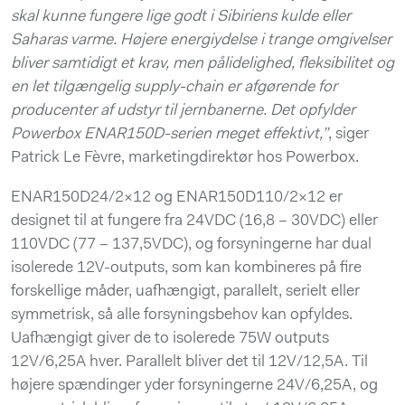
skal kunne fungere lige godt i Sibiriens kulde eller
Saharas varme. Højere energiydelse i trange omgivelser
bliver samtidigt et krav, men pålidelighed, fleksibilitet og
en let tilgængelig supply-chain er afgørende for
producenter af udstyr til jernbanerne. Det opfylder
Powerbox ENAR150D-serien meget effektivt,”
, siger
Patrick Le Fèvre, marketingdirektør hos Powerbox.
ENAR150D24/2×12 og ENAR150D110/2×12 er
designet til at fungere fra 24VDC (16,8 – 30VDC) eller
110VDC (77 – 137,5VDC), og forsyningerne har dual
isolerede 12V-outputs, som kan kombineres på fire
forskellige måder, uafhængigt, parallelt, serielt eller
symmetrisk, så alle forsyningsbehov kan opfyldes.
Uafhængigt giver de to isolerede 75W outputs
12V/6,25A hver. Parallelt bliver det til 12V/12,5A. Til
højere spændinger yder forsyningerne 24V/6,25A, og