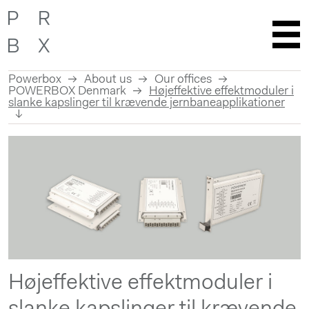
Powerbox
About us
Our offices
POWERBOX Denmark
Højeffektive effektmoduler i
slanke kapslinger til krævende jernbaneapplikationer
Skip
to
content
Højeffektive effektmoduler i