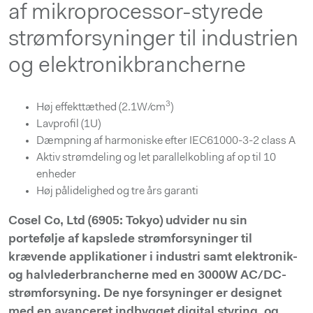
af mikroprocessor-styrede
strømforsyninger til industrien
og elektronikbrancherne
3
Høj effekttæthed (2.1W/cm
)
Lavprofil (1U)
Dæmpning af harmoniske efter IEC61000-3-2 class A
Aktiv strømdeling og let parallelkobling af op til 10
enheder
Høj pålidelighed og tre års garanti
Cosel Co, Ltd (6905: Tokyo) udvider nu sin
portefølje af kapslede strømforsyninger til
krævende applikationer i industri samt elektronik-
og halvlederbrancherne med en 3000W AC/DC-
strømforsyning. De nye forsyninger er designet
med en avanceret indbygget digital styring, og