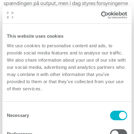
spændingen på output, men i dag styres forsyningerne
digitalt af mikroprocessorer og software. Cosel
begyndte at udvikle sin egen digitale styringsteknologi
på et meget tidligt tidspunkt. Ved at tilføje digitale
styringer i de analoge kredsløb har Cosel realiseret
This website uses cookies
strømforsyninger med en række højniveaufunktioner,
We use cookies to personalise content and ads, to
som også den nyeste FETA3000BA-forsyning får den
provide social media features and to analyse our traffic.
fulde fordel af, siger Mr. Todo, COSEL’s Manager for
We also share information about your use of our site with
Unit Standard Design Department.
our social media, advertising and analytics partners who
may combine it with other information that you’ve
FETA3000BA opfylder halvlederproducenternes
provided to them or that they’ve collected from your use
standard, SEMI F47, som kræver, at udstyr til
of their services.
fremstilling af halvledere skal tolerere spændingsdyk på
netforsyningslinierne.
Consent
Necessary
For at reducere hørbar støj er FETA3000BA-serien
Selection
udstyret med en termoreguleret blæser, hvis hastighed
automatisk justeres til optimal køling i specifikke
Preferences