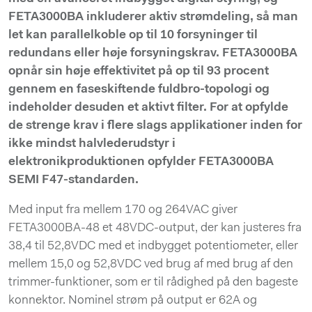
FETA3000BA inkluderer aktiv strømdeling, så man
let kan parallelkoble op til 10 forsyninger til
redundans eller høje forsyningskrav. FETA3000BA
opnår sin høje effektivitet på op til 93 procent
gennem en faseskiftende fuldbro-topologi og
indeholder desuden et aktivt filter. For at opfylde
de strenge krav i flere slags applikationer inden for
ikke mindst halvlederudstyr i
elektronikproduktionen opfylder FETA3000BA
SEMI F47-standarden.
Med input fra mellem 170 og 264VAC giver
FETA3000BA-48 et 48VDC-output, der kan justeres fra
38,4 til 52,8VDC med et indbygget potentiometer, eller
mellem 15,0 og 52,8VDC ved brug af med brug af den
trimmer-funktioner, som er til rådighed på den bageste
konnektor. Nominel strøm på output er 62A og