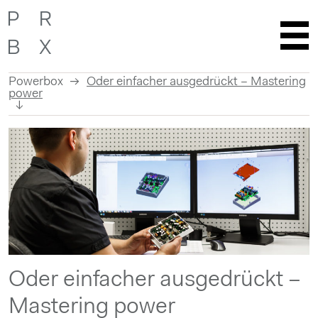
Powerbox
Oder einfacher ausgedrückt – Mastering
power
Skip
to
content
Oder einfacher ausgedrückt –
Mastering power